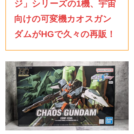
ジ」シリーズの1機、宇宙
向けの可変機カオスガン
ダムがHGで久々の再販！