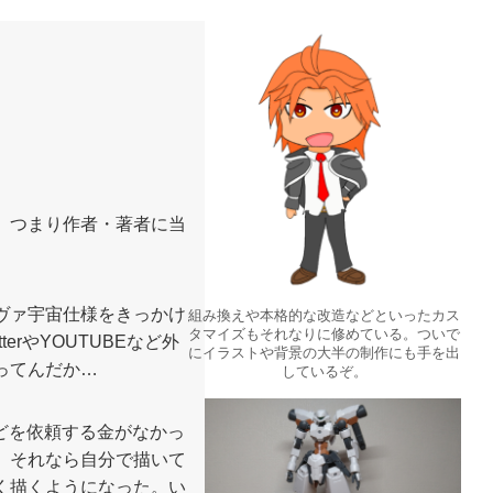
）
。つまり作者・著者に当
ヴァ宇宙仕様をきっかけ
組み換えや本格的な改造などといったカス
タマイズもそれなりに修めている。ついで
erやYOUTUBEなど外
にイラストや背景の大半の制作にも手を出
ってんだか…
しているぞ。
などを依頼する金がなかっ
、それなら自分で描いて
く描くようになった。い