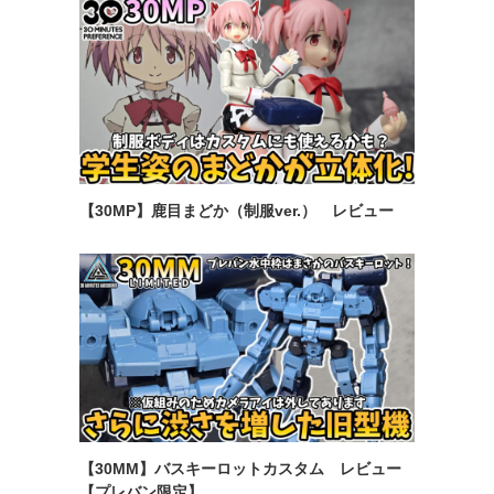
【30MP】鹿目まどか（制服ver.） レビュー
【30MM】バスキーロットカスタム レビュー
【プレバン限定】