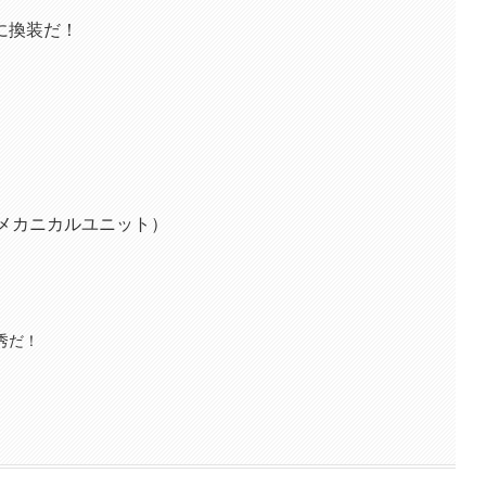
に換装だ！
（メカニカルユニット）
秀だ！