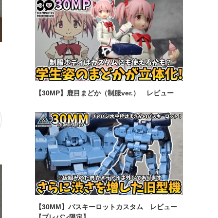
【30MP】鹿目まどか（制服ver.） レビュー
【30MM】バスキーロットカスタム レビュー
【プレバン限定】