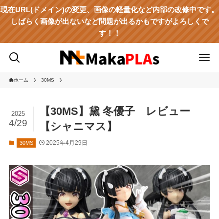
現在URL(ドメイン)の変更、画像の軽量化など内部の改修中です。
しばらく画像が出ないなど問題が出るかもですがよろしくで
す！！
ホーム
30MS
【30MS】黛 冬優子 レビュー
2025
4/29
【シャニマス】
2025年4月29日
30MS