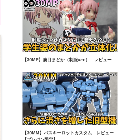
【30MP】鹿目まどか（制服ver.） レビュー
【30MM】バスキーロットカスタム レビュー
【プレバン限定】