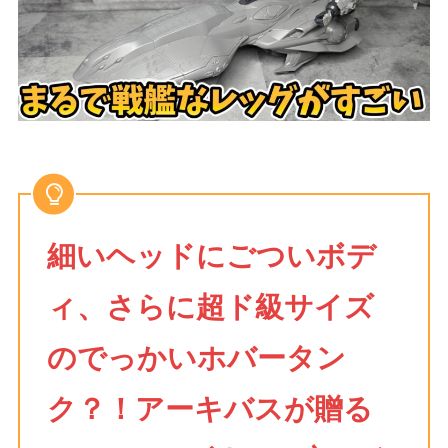
細いヘッドにごついボデ
ィ、さらに超ド級サイズ
のでっかいホバータン
ク？！アーキバスが贈る