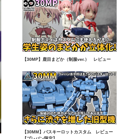
【30MP】鹿目まどか（制服ver.） レビュー
【30MM】バスキーロットカスタム レビュー
【プレバン限定】