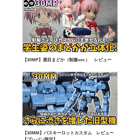
【30MP】鹿目まどか（制服ver.） レビュー
【30MM】バスキーロットカスタム レビュー
【プレバン限定】