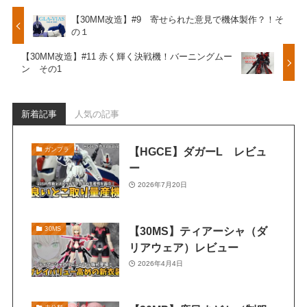
【30MM改造】#9 寄せられた意見で機体製作？！そ
の１
【30MM改造】#11 赤く輝く決戦機！バーニングムー
ン その1
新着記事
人気の記事
【HGCE】ダガーL レビュ
ガンプラ
ー
2026年7月20日
【30MS】ティアーシャ（ダ
30MS
リアウェア）レビュー
2026年4月4日