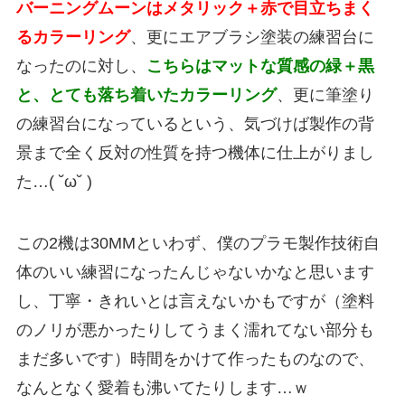
バーニングムーンはメタリック＋赤で目立ちまく
るカラーリング
、更にエアブラシ塗装の練習台に
なったのに対し、
こちらはマットな質感の緑＋黒
と、とても落ち着いたカラーリング
、更に筆塗り
の練習台になっているという、気づけば製作の背
景まで全く反対の性質を持つ機体に仕上がりまし
た…( ˘ω˘ )
この2機は30MMといわず、僕のプラモ製作技術自
体のいい練習になったんじゃないかなと思います
し、丁寧・きれいとは言えないかもですが（塗料
のノリが悪かったりしてうまく濡れてない部分も
まだ多いです）時間をかけて作ったものなので、
なんとなく愛着も沸いてたりします…ｗ