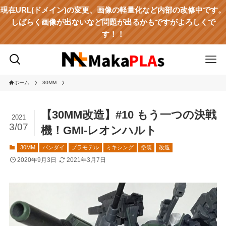
現在URL(ドメイン)の変更、画像の軽量化など内部の改修中です。
しばらく画像が出ないなど問題が出るかもですがよろしくで
す！！
ホーム
30MM
【30MM改造】#10 もう一つの決戦
2021
3/07
機！GMI-レオンハルト
30MM
バンダイ
プラモデル
ミキシング
塗装
改造
2020年9月3日
2021年3月7日