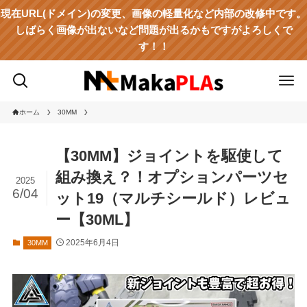
現在URL(ドメイン)の変更、画像の軽量化など内部の改修中です。
しばらく画像が出ないなど問題が出るかもですがよろしくで
す！！
ホーム
30MM
【30MM】ジョイントを駆使して
組み換え？！オプションパーツセ
2025
6/04
ット19（マルチシールド）レビュ
ー【30ML】
2025年6月4日
30MM