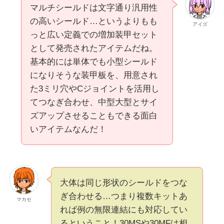
マルチシールドは文字通り汎用性
の高いシールド…というよりもも
アイズ
っと広い定義での増加装甲セット
として発売されたアイテムだね。
基本的には単体でも小型シールド
になりそうな装甲板を、用意され
た3ミリ穴やCジョイントを活用し
てつなぎ合わせ、中型大型とサイ
ズアップさせることもできる面白
いアイテムなんだ！
大体は同じ形状のシールドをつな
ぎ合わせる…つまり複数キットあ
マカセ
れば例の無限連結にも対応してい
るということ！30MSや30MFは相