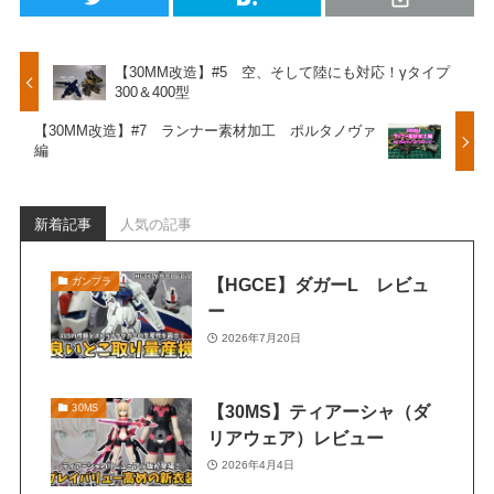
【30MM改造】#5 空、そして陸にも対応！γタイプ
300＆400型
【30MM改造】#7 ランナー素材加工 ポルタノヴァ
編
新着記事
人気の記事
【HGCE】ダガーL レビュ
ガンプラ
ー
2026年7月20日
【30MS】ティアーシャ（ダ
30MS
リアウェア）レビュー
2026年4月4日