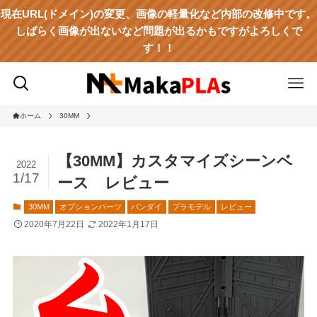
現在URL(ドメイン)の変更、画像の軽量化など内部の改修中です。
しばらく画像が出ないなど問題が出るかもですがよろしくで
す！！
ホーム
30MM
【30MM】カスタマイズシーンベ
2022
1/17
ース レビュー
30MM
オプションパーツ
バンダイ
プラモデル
レビュー
2020年7月22日
2022年1月17日