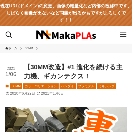
現在URL(ドメイン)の変更、画像の軽量化など内部の改修中です。
しばらく画像が出ないなど問題が出るかもですがよろしくで
す！！
ホーム
30MM
【30MM改造】#1 進化を続ける主
2021
1/06
力機、ギカンテクス！
30MM
カラーバリエーション
バンダイ
プラモデル
ミキシング
2020年6月22日
2021年1月6日