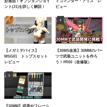
必需品！オプションジョイ
ィコマンダー・アリス レ
ント(J1)を詳しく解説！
ビュー
【メガミデバイス】
【30MS改造】30MMのパー
MSG01 トップスセット
ツで武装ユニットを作ろ
レビュー
う！#R00（改修版）
【30MM】武器やフレーム